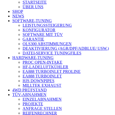
STARTSEITE
ÜBER UNS
SHOP
NEWS
SOFTWARE-TUNING
LEISTUNGSSTEIGERUNG
KONFIGURATOR
SOFTWARE MIT TÜV
GARANTIE
OLS300 ABSTIMMUNGEN
DEAKTIVIERUNG (AGR/DPF/ADBLUE/ USW.)
DATEI-SERVICE TUNINGFILES
HARDWARE-TUNING
PROC OPEN-INTAKE
HF-LADELUFTKÜHLER
EA888 TURBOINLET PROLINE
EA888 TURBOINLET
HJS DOWNPIPES
MILLTEK EXHAUST
4WD PRÜFSTAND
TÜV-ABNAHMEN
EINZELABNAHMEN
PROJEKTE
ANFRAGE STELLEN
REIFENRECHNER