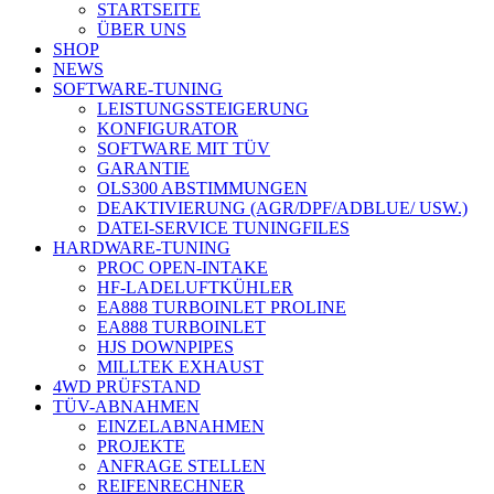
STARTSEITE
ÜBER UNS
SHOP
NEWS
SOFTWARE-TUNING
LEISTUNGSSTEIGERUNG
KONFIGURATOR
SOFTWARE MIT TÜV
GARANTIE
OLS300 ABSTIMMUNGEN
DEAKTIVIERUNG (AGR/DPF/ADBLUE/ USW.)
DATEI-SERVICE TUNINGFILES
HARDWARE-TUNING
PROC OPEN-INTAKE
HF-LADELUFTKÜHLER
EA888 TURBOINLET PROLINE
EA888 TURBOINLET
HJS DOWNPIPES
MILLTEK EXHAUST
4WD PRÜFSTAND
TÜV-ABNAHMEN
EINZELABNAHMEN
PROJEKTE
ANFRAGE STELLEN
REIFENRECHNER