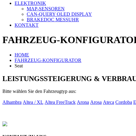
ELEKTRONIK
MAP-SENSOREN
CAN-QUERY OLED DISPLAY
BRAKEDOC MESSUHR
KONTAKT
FAHRZEUG-KONFIGURATO
HOME
FAHRZEUG-KONFIGURATOR
Seat
LEISTUNGSSTEIGERUNG & VERBRA
Bitte wählen Sie den Fahrzeugtyp aus:
Alhambra
Altea / XL
Altea FreeTrack
Arona
Arosa
Ateca
Cordoba
E