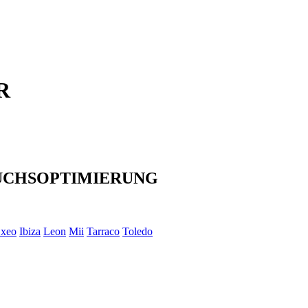
R
UCHSOPTIMIERUNG
xeo
Ibiza
Leon
Mii
Tarraco
Toledo